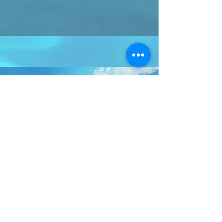
Jetzt
vernetzen:
Die Schwimmschule in
Riehen
und Basel für
alle. Kinderschwimmkurse,
Erwachsenenschwimmkurse. Individuell
Schwimmen lernen mit Spass.